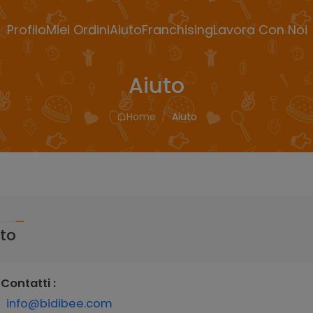
Profilo
Miei Ordini
Aiuto
Franchising
Lavora Con Noi
Aiuto
Home
Aiuto
uto
Contatti :
info@bidibee.com