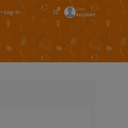
Ciao
0
Log-In
Account