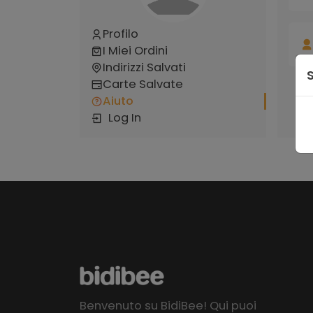
Profilo
I Miei Ordini
Indirizzi Salvati
Carte Salvate
Aiuto
Log In
Benvenuto su BidiBee! Qui puoi