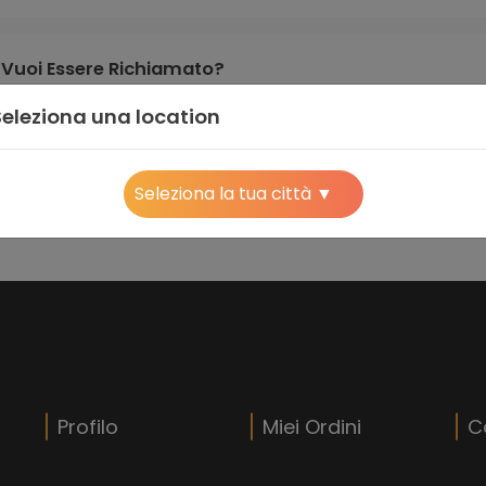
Vuoi Essere Richiamato?
Seleziona una location
Profilo
Miei Ordini
C