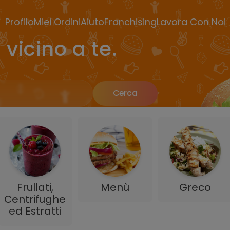
Profilo
Miei Ordini
Aiuto
Franchising
Lavora Con Noi
 vicino a te.
Cerca
Frullati,
Menù
Greco
Centrifughe
ed Estratti