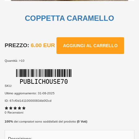
COPPETTA CARAMELLO
PREZZO:
6.00 EUR
AGGIUNGI AL CARRELLO
Quantità: >10
PUBLICHOUSE70
SKU:
Ultimo aggiornamento: 31-08-2025
ID: 67cf0d141100000834b0f2cd
0 Recensioni
100%
dei compratori sono soddisfatti del prodotto
(
0
Voti)
Descrizione: