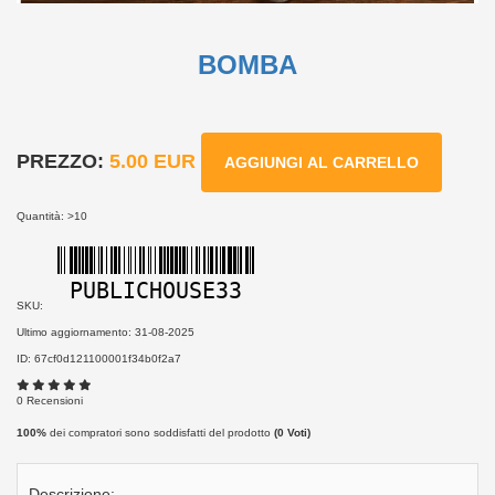
BOMBA
PREZZO:
5.00 EUR
AGGIUNGI AL CARRELLO
Quantità: >10
PUBLICHOUSE33
SKU:
Ultimo aggiornamento: 31-08-2025
ID: 67cf0d121100001f34b0f2a7
0 Recensioni
100%
dei compratori sono soddisfatti del prodotto
(
0
Voti)
Descrizione: