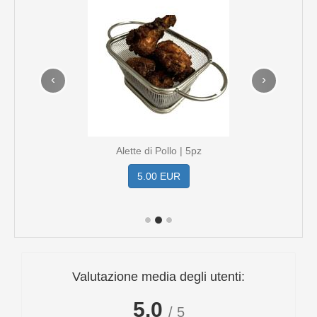
‹
›
Alette di Pollo | 5pz
5.00 EUR
Valutazione media degli utenti:
5.0
/ 5