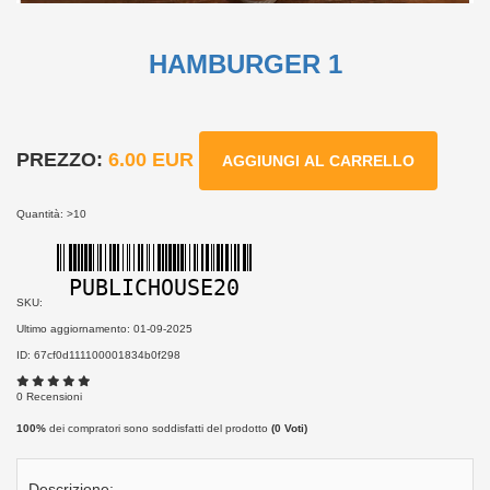
HAMBURGER 1
PREZZO:
6.00 EUR
AGGIUNGI AL CARRELLO
Quantità: >10
PUBLICHOUSE20
SKU:
Ultimo aggiornamento: 01-09-2025
ID: 67cf0d111100001834b0f298
0 Recensioni
100%
dei compratori sono soddisfatti del prodotto
(
0
Voti)
Descrizione: