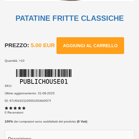
PATATINE FRITTE CLASSICHE
PREZZO:
5.00 EUR
AGGIUNGI AL CARRELLO
Quantità: >10
PUBLICHOUSE01
SKU:
Ultimo aggiornamento: 31-08-2025
ID: 67cf0d101100001834b0f27f
0 Recensioni
100%
dei compratori sono soddisfatti del prodotto
(
0
Voti)
Descrizione: