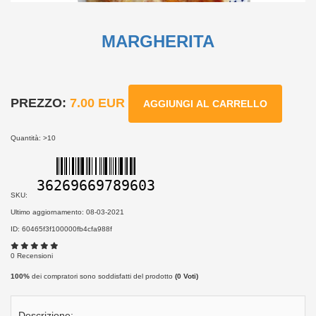
MARGHERITA
PREZZO:
7.00 EUR
AGGIUNGI AL CARRELLO
Quantità: >10
36269669789603
SKU:
Ultimo aggiornamento: 08-03-2021
ID: 60465f3f100000fb4cfa988f
0 Recensioni
100%
dei compratori sono soddisfatti del prodotto
(
0
Voti)
Descrizione: